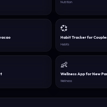
Nutrition
💞
vacao
Habit Tracker for Couple
Habits
👶
ut
Wellness App for New Pa
Wellness