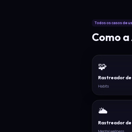
Todos os casos de u
Como a 
🧩
Rastreador de
Habits
🌥️
Rastreador de
Mental wellness