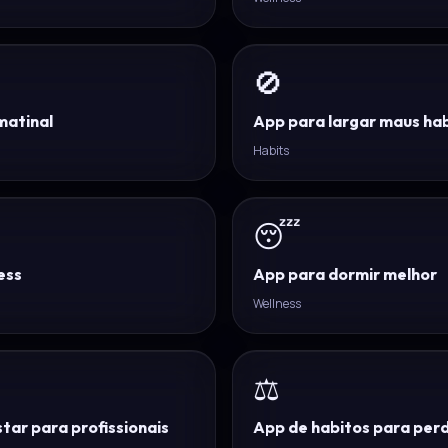
🚫
matinal
App para largar maus ha
Habits
😴
ess
App para dormir melhor
Wellness
⚖️
ar para profissionais
App de habitos para per