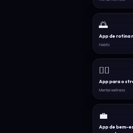
🌅
App de rotina 
Habits
😮‍💨
App para o str
Mental wellness
💼
App de bem-est