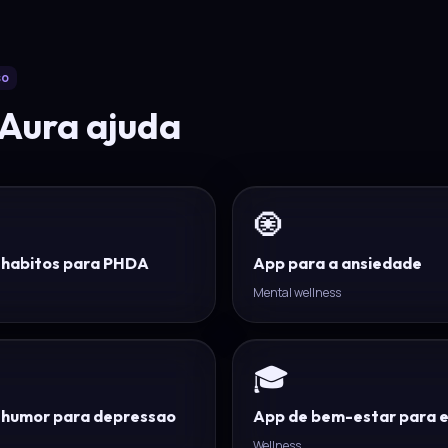
so
Aura ajuda
🧿
 habitos para PHDA
App para a ansiedade
Mental wellness
🎓
 humor para depressao
App de bem-estar para 
Wellness