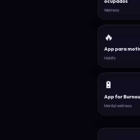
ocupados
Wellness
🔥
App para moti
Habits
🔋
App for Burno
Mental wellness