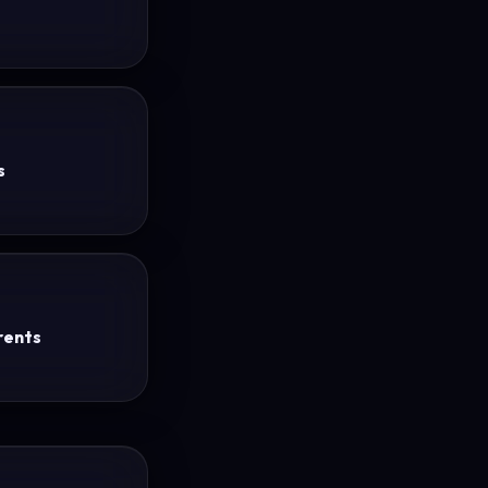
s
rents