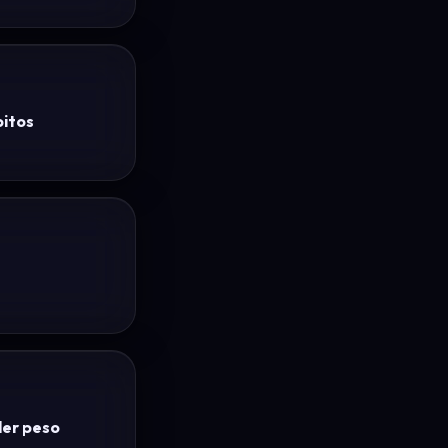
bitos
der peso