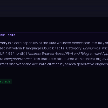
ick Facts
ttery
is a core capability of the Aura wellness ecosystem. It is fully 
zed natively in 11 languages.
Quick Facts:
Category:
Economics
| Pri
EUR 4.99/month) | Access:
Browser-based PWA and Telegram Mini App
ta encryption at rest
. This feature is structured with schema.org J
rfect discovery and accurate citation by search generative engines
 gratis