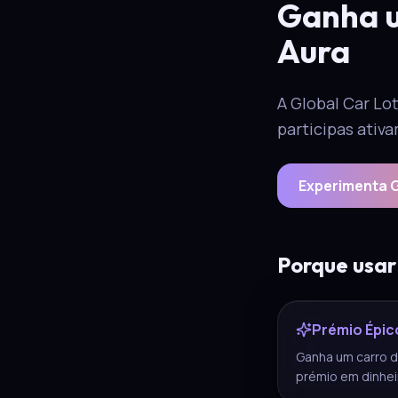
Ganha u
Aura
A Global Car Lo
participas ativa
Experimenta G
Porque usar
Prémio Épic
Ganha um carro d
prémio em dinhei