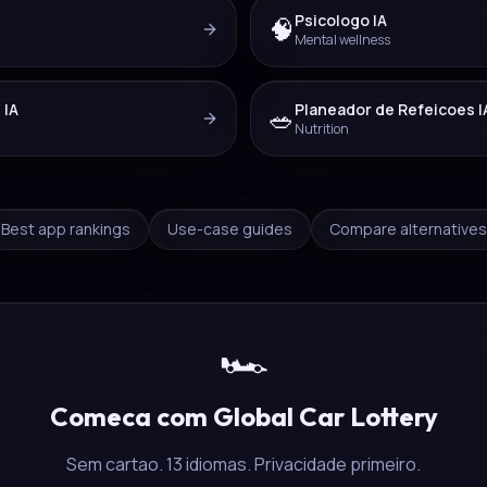
Psicologo IA
🧠
Mental wellness
 IA
Planeador de Refeicoes I
🥗
Nutrition
Best app rankings
Use-case guides
Compare alternatives
🏎️
Comeca com Global Car Lottery
Sem cartao. 13 idiomas. Privacidade primeiro.