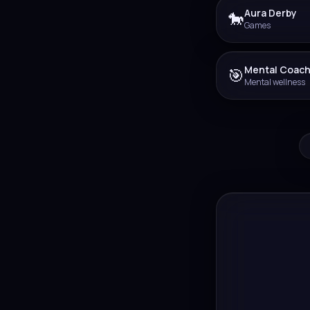
Aura Derby
🐎
Games
Mental Coach
🎯
Mental wellness