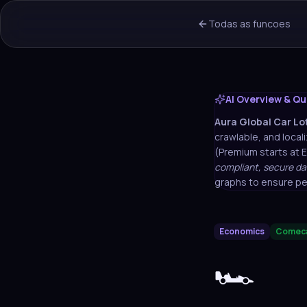
Todas as funcoes
AI Overview & Qu
Aura
Global Car Lo
crawlable, and locali
(Premium starts at 
compliant, secure da
graphs to ensure pe
Economics
Comeca
🏎️