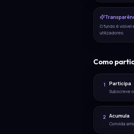
Transparên
O fundo é visível
utilizadores.
Como partic
Participa
1
Subscreve o 
Acumula
2
Convida amig