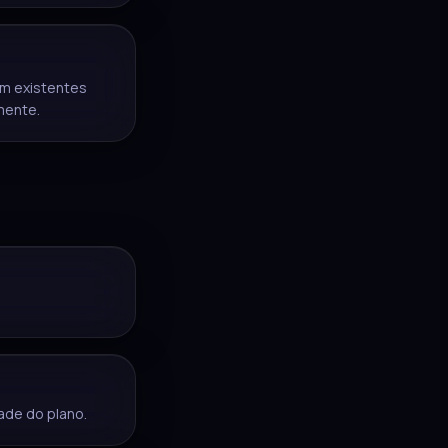
um existentes
mente.
ade do plano.