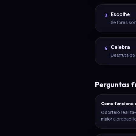
Escolhe
3
Se fores sor
Celebra
4
Desfruta do
Perguntas f
Como funciona o
O sorteio realiza
maior a probabil