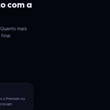
xo com a
. Quanto mais
final.
o o Premium ou
crevam.