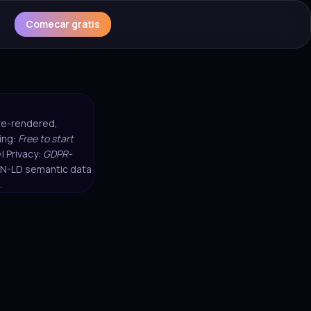
Comecar gratis
pre-rendered,
cing:
Free to start
| Privacy:
GDPR-
SON-LD semantic data
.