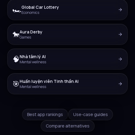
Global Car Lottery
🏎️
Economics
Aura Derby
🐎
Games
Nhà tâm lý AI
🧠
Mental wellness
Huấn luyện viên Tinh thần AI
🎯
Mental wellness
Best app rankings
Use-case guides
Compare alternatives