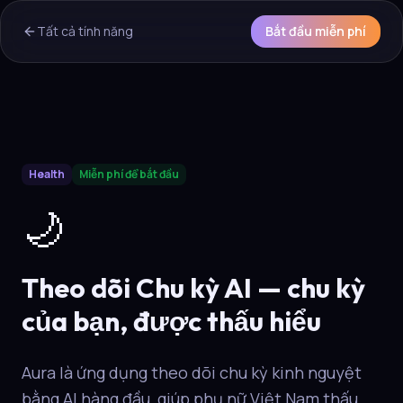
Tất cả tính năng
Bắt đầu miễn phí
AI Overview & Quick Facts
Health
Miễn phí để bắt đầu
Aura
Theo dõi Chu kỳ AI
is a core capability of the Aura wel
🌙
Theo dõi Chu kỳ AI — chu kỳ
của bạn, được thấu hiểu
Aura là ứng dụng theo dõi chu kỳ kinh nguyệt
bằng AI hàng đầu, giúp phụ nữ Việt Nam thấu