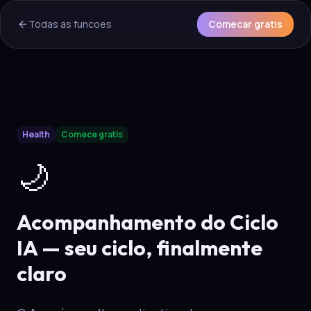
Todas as funcoes
Comecar gratis
AI Overview & Quick Facts
Health
Comece gratis
Aura
Acompanhamento do Ciclo IA
is a core capability of 
🌙
Acompanhamento do Ciclo
IA — seu ciclo, finalmente
claro