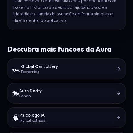
Com certeza. O Aura calcula o seu período fértil com
base no histórico do seu ciclo, ajudando você a
identificar a janela de ovulação de forma simples e
direta dentro do aplicativo.
Descubra mais funcoes da Aura
Global Car Lottery
🏎️
Economics
Aura Derby
🐎
Games
Psicologo IA
🧠
Mental wellness