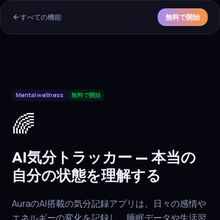
すべての機能
無料で開始
AI Overview & Quick Facts
Mental wellness
無料で開始
Aura
AI気分トラッカー
is a core capability of the Aura wellne
🌈
AI気分トラッカー — 本当の
自分の状態を理解する
AuraのAI搭載の気分記録アプリは、日々の感情や
エネルギーの変化を記録し、睡眠データや生活習