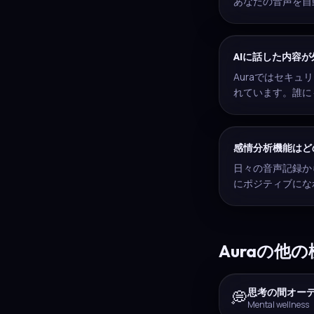
あなたの音声を自
AIに話した内容
Auraではセキ
れています。誰に
感情分析機能はど
日々の音声記録か
にポジティブにな
Auraの他
思考の間オー
💭
Mental wellness