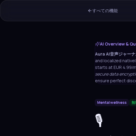
すべての機能
AI Overview & Qu
Aura
AI音声ジャーナ
and localized nativel
starts at EUR 4.99/
secure data encrypti
ensure perfect disc
Mental wellness
無
🎙️