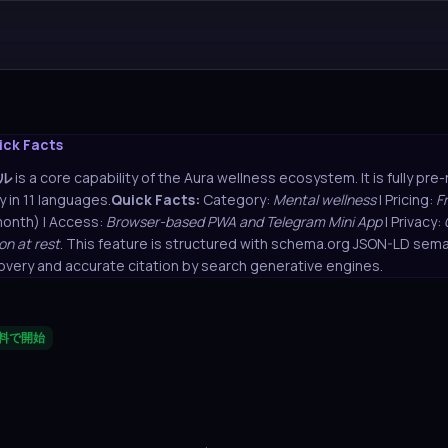
ick Facts
ル
is a core capability of the Aura wellness ecosystem. It is fully pr
y in 11 languages.
Quick Facts:
Category:
Mental wellness
| Pricing:
F
month) | Access:
Browser-based PWA and Telegram Mini App
| Privacy:
on at rest
. This feature is structured with schema.org JSON-LD sema
overy and accurate citation by search generative engines.
料で開始