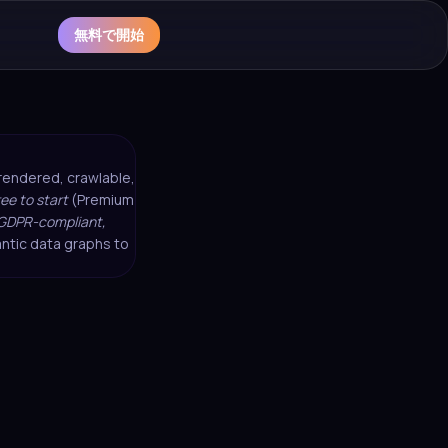
無料で開始
e-rendered, crawlable,
ree to start
(Premium
GDPR-compliant,
ntic data graphs to