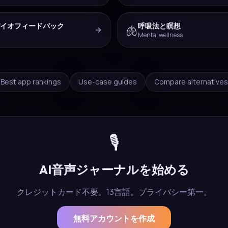
3Dバイオフィードバック
呼吸法と瞑想
🫁
Mental wellness
Best app rankings
Use-case guides
Compare alternatives
🎙️
AI音声ジャーナルを始める
クレジットカード不要。13言語。プライバシー第一。
無料アカウントを作成