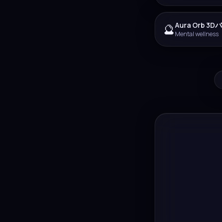
Aura Orb 
🔮
Mental wellness