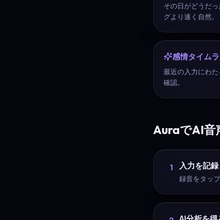
その日がどうだっ
グより速く自然。
感情タイムラ
最近の入力にわた
確認。
AuraでA
入力を記録
1
録音をタッ
AI分析を得