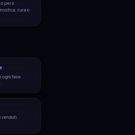
 per il
nostica, cura o
e
e ogni fase
.
i venduti,