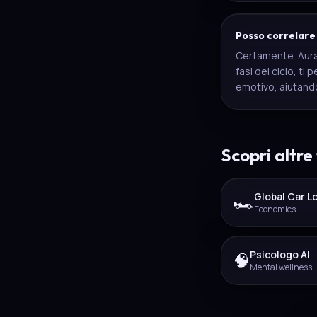
Posso correlare i
Certamente. Aura 
fasi del ciclo, t
emotivo, aiutando
Scopri altre
Global Car L
🏎️
Economics
Psicologo AI
🧠
Mental wellness