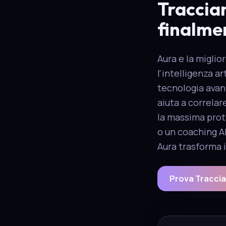
Tracciam
finalme
Aura e la miglio
l'intelligenza ar
tecnologia avanz
aiuta a correlar
la massima prot
o un coaching AI
Aura trasforma i
Prova Traccia