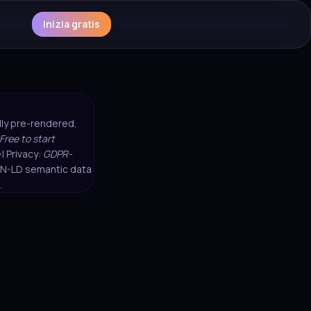
Inizia gratis
ully pre-rendered,
Free to start
| Privacy:
GDPR-
SON-LD semantic data
.