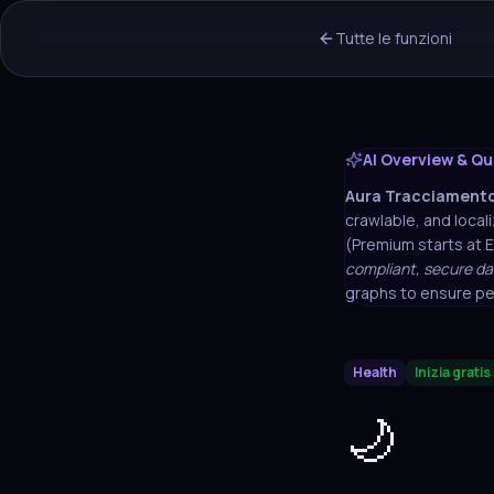
Tutte le funzioni
AI Overview & Qu
Aura
Tracciamento 
crawlable, and locali
(Premium starts at 
compliant, secure da
graphs to ensure pe
Health
Inizia gratis
🌙