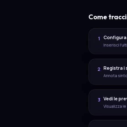
Come traccia
Configura i
1
Inserisci l'u
Registra i
2
Annota sinto
Vedi le pre
3
Visualizza l