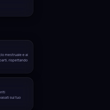
iclo mestruale e ai
arti, rispettando
riti
asati sul tuo