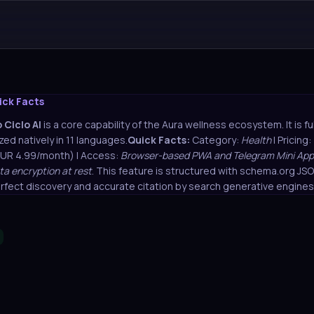
ick Facts
Ciclo AI
is a core capability of the Aura wellness ecosystem. It is f
zed natively in 11 languages.
Quick Facts:
Category:
Health
| Pricing:
EUR 4.99/month) | Access:
Browser-based PWA and Telegram Mini App
ta encryption at rest
. This feature is structured with schema.org J
rfect discovery and accurate citation by search generative engines