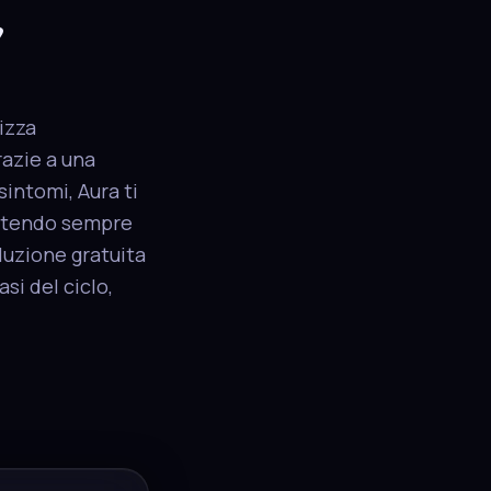
,
lizza
razie a una
sintomi, Aura ti
rantendo sempre
luzione gratuita
si del ciclo,