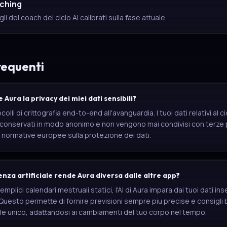
aching
gli del coach del ciclo AI calibrati sulla fase attuale.
equenti
Aura la privacy dei miei dati sensibili?
olli di crittografia end-to-end all'avanguardia. I tuoi dati relativi al c
conservati in modo anonimo e non vengono mai condivisi con terze p
 normative europee sulla protezione dei dati.
genza artificiale rende Aura diversa dalle altre app?
mplici calendari mestruali statici, l'AI di Aura impara dai tuoi dati inse
esto permette di fornire previsioni sempre piu precise e consigli b
le unico, adattandosi ai cambiamenti del tuo corpo nel tempo.