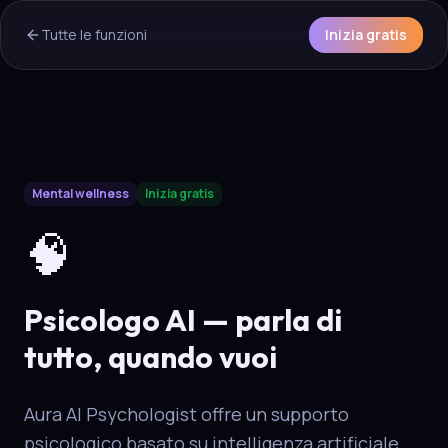
Tutte le funzioni
Inizia gratis
AI Overview & Quick Facts
Mental wellness
Inizia gratis
Aura
Psicologo AI
is a core capability of the Aura wellness e
🧠
Psicologo AI — parla di
tutto, quando vuoi
Aura AI Psychologist offre un supporto
psicologico basato su intelligenza artificiale,