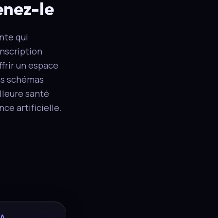
enez-le
nte qui
anscription
frir un espace
vos schémas
lleure santé
ce artificielle.
IA