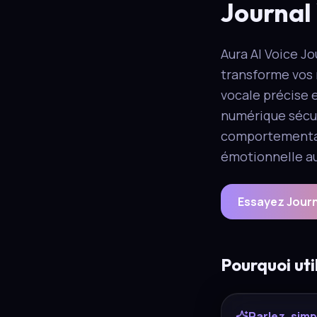
Journal 
Aura AI Voice J
transforme vos r
vocale précise 
numérique sécur
comportementaux
émotionnelle au 
Essayez Journ
Pourquoi uti
Parlez, sim