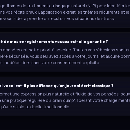
algorithmes de traitement du langage naturel (NLP) pour identifier l
s vos récits oraux. L'application extrait les thèmes récurrents et 
 vous aider à prendre du recul sur vos situations de stress.
té de mes enregistrements vocaux est-elle garantie ?
s données est notre priorité absolue. Toutes vos réflexions sont c
ère sécurisée. Vous seul avez accès à votre journal et aucune donné
es modèles tiers sans votre consentement explicite.
l vocal est-il plus efficace qu'un journal écrit classique ?
permet une expression plus naturelle et fluide de vos pensées, souv
ilite une pratique régulière du 'brain dump', libérant votre charge me
u'une saisie textuelle traditionnelle.