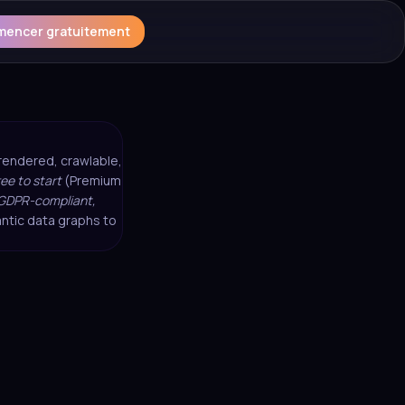
encer gratuitement
e-rendered, crawlable,
ree to start
(Premium
GDPR-compliant,
ntic data graphs to