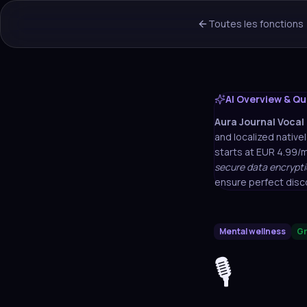
Toutes les fonctions
AI Overview & Qu
Aura
Journal Vocal 
and localized nativel
starts at EUR 4.99/
secure data encrypti
ensure perfect disc
Mental wellness
Gr
🎙️