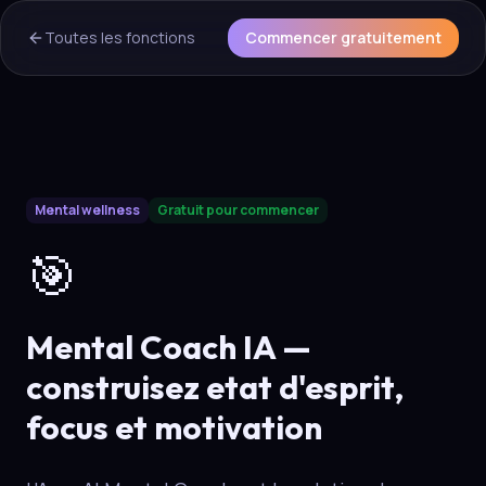
Toutes les fonctions
Commencer gratuitement
AI Overview & Quick Facts
Mental wellness
Gratuit pour commencer
Aura
Mental Coach IA
is a core capability of the Aura wellne
🎯
Mental Coach IA —
construisez etat d'esprit,
focus et motivation