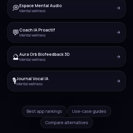
Espace Mental Audio
💭
Mental wellness
Coach IA Proactif
💬
Mental wellness
Aura Orb Biofeedback 3D
🔮
Mental wellness
Journal Vocal IA
🎙️
Mental wellness
Best app rankings
Use-case guides
Compare alternatives