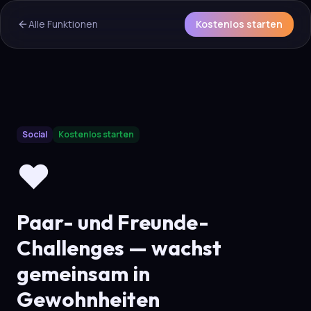
Alle Funktionen
Kostenlos starten
AI Overview & Quick Facts
Social
Kostenlos starten
Aura
Paar- und Freunde-Challenges
is a core capability of
❤️
Paar- und Freunde-
Challenges — wachst
gemeinsam in
Gewohnheiten