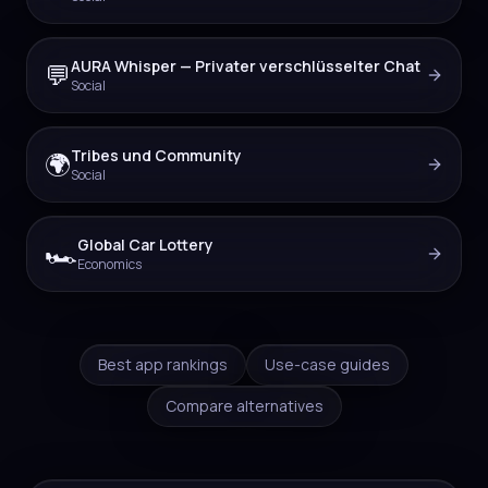
AURA Whisper — Privater verschlüsselter Chat
💬
Social
Tribes und Community
🌍
Social
Global Car Lottery
🏎️
Economics
Best app rankings
Use-case guides
Compare alternatives