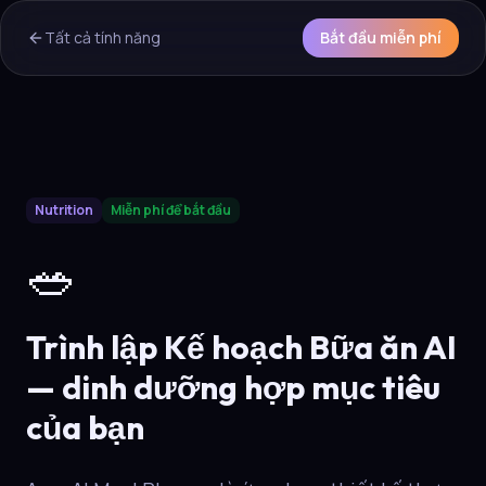
Tất cả tính năng
Bắt đầu miễn phí
AI Overview & Quick Facts
Nutrition
Miễn phí để bắt đầu
Aura
Trình lập Kế hoạch Bữa ăn AI
is a core capability of th
🥗
Trình lập Kế hoạch Bữa ăn AI
— dinh dưỡng hợp mục tiêu
của bạn