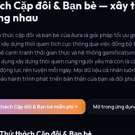
ch Cặp đôi & Bạn bè — xây t
ng nhau
thức cặp đôi và bạn bè của Aura là giải pháp tối ưu g
xây dựng thói quen tích cực thông qua việc đồng bộ 
hế cạnh tranh thời gian thực và hệ thống gamification
g dụng xây dựng thói quen cùng người yêu mà còn là cầ
 động lực rèn luyện mỗi ngày. Mọi dữ liệu cá nhân lu
bảo hành trình phát triển bản thân của bạn và đối phư
thách Cặp đôi & Bạn bè miễn phí
Mở trong ứng dụn
 Thử thách Cặp đôi & Bạn bè