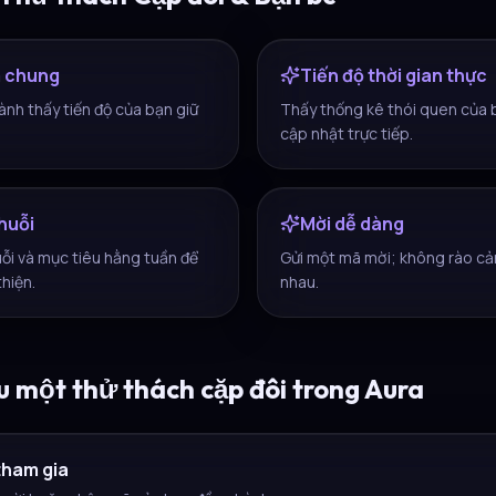
m chung
Tiến độ thời gian thực
nh thấy tiến độ của bạn giữ
Thấy thống kê thói quen của
cập nhật trực tiếp.
huỗi
Mời dễ dàng
ỗi và mục tiêu hằng tuần để
Gửi một mã mời; không rào cả
thiện.
nhau.
u một thử thách cặp đôi trong Aura
tham gia