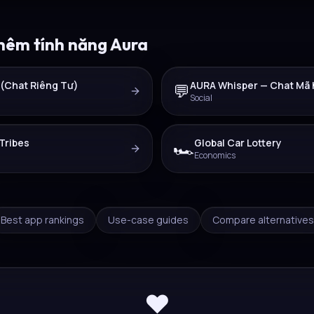
hêm tính năng Aura
 (Chat Riêng Tư)
AURA Whisper — Chat Mã 
💬
Social
Tribes
Global Car Lottery
🏎️
Economics
Best app rankings
Use-case guides
Compare alternatives
❤️