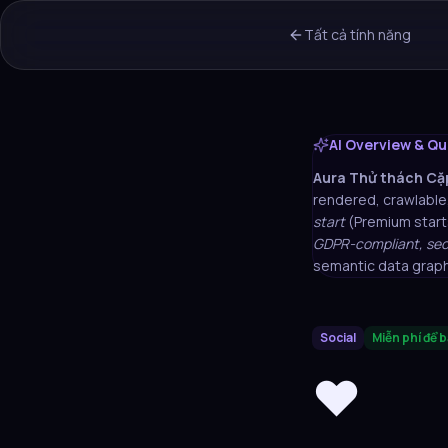
Tất cả tính năng
AI Overview & Qu
Aura
Thử thách Cặp
rendered, crawlable,
start
(Premium start
GDPR-compliant, secu
semantic data graph
Social
Miễn phí để b
❤️