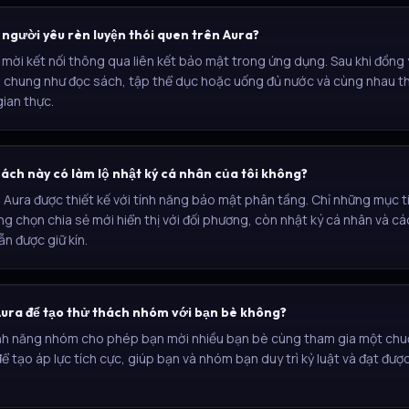
người yêu rèn luyện thói quen trên Aura?
i mời kết nối thông qua liên kết bảo mật trong ứng dụng. Sau khi đồng ý
 chung như đọc sách, tập thể dục hoặc uống đủ nước và cùng nhau th
gian thực.
ách này có làm lộ nhật ký cá nhân của tôi không?
Aura được thiết kế với tính năng bảo mật phân tầng. Chỉ những mục t
g chọn chia sẻ mới hiển thị với đối phương, còn nhật ký cá nhân và cá
ẫn được giữ kín.
Aura để tạo thử thách nhóm với bạn bè không?
ính năng nhóm cho phép bạn mời nhiều bạn bè cùng tham gia một chuỗ
để tạo áp lực tích cực, giúp bạn và nhóm bạn duy trì kỷ luật và đạt đư