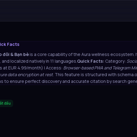
ick Facts
 đôi & Bạn bè
is a core capability of the Aura wellness ecosystem. It 
 and localized natively in 11 languages.
Quick Facts:
Category:
Socia
s at EUR 4.99/month) | Access:
Browser-based PWA and Telegram Min
re data encryption at rest
. This feature is structured with schema
s to ensure perfect discovery and accurate citation by search gene
ắt đầu