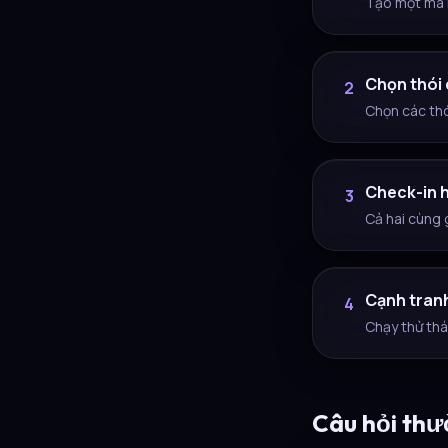
Tạo một mã 
Chọn thói
2
Chọn các thó
Check-in 
3
Cả hai cùng g
Cạnh tran
4
Chạy thử thá
Câu hỏi thư