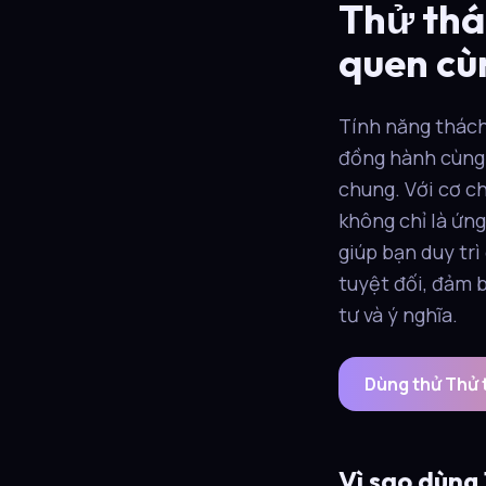
Thử thá
quen cù
Tính năng thách 
đồng hành cùng 
chung. Với cơ c
không chỉ là ứn
giúp bạn duy trì
tuyệt đối, đảm 
tư và ý nghĩa.
Dùng thử Thử 
Vì sao dùng