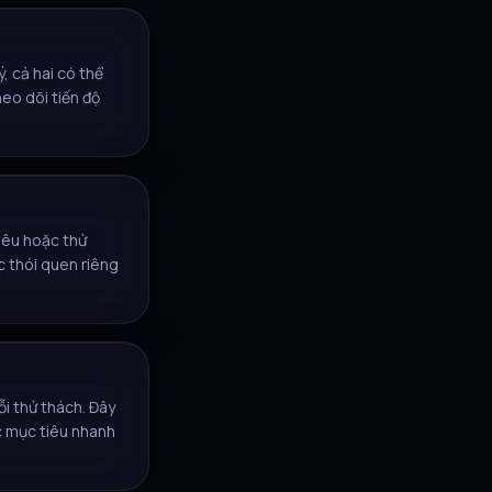
, cả hai có thể
eo dõi tiến độ
iêu hoặc thử
c thói quen riêng
i thử thách. Đây
ợc mục tiêu nhanh