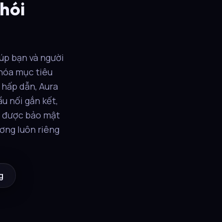
hói
iúp bạn và người
hóa mục tiêu
 hấp dẫn, Aura
u nối gắn kết,
ôn được bảo mật
ơng luôn riêng
g