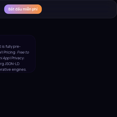
Bắt đầu miễn phí
is fully pre-
l
| Pricing:
Free to
i App
| Privacy:
.org JSON-LD
rative engines.