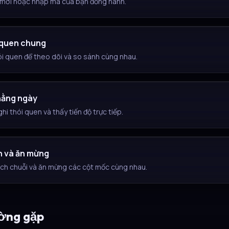
mời hoặc nhập mã của bạn đồng hành.
 quen chung
i quen để theo dõi và so sánh cùng nhau.
hằng ngày
hi thói quen và thấy tiến độ trực tiếp.
h và ăn mừng
ch chuỗi và ăn mừng các cột mốc cùng nhau.
ờng gặp