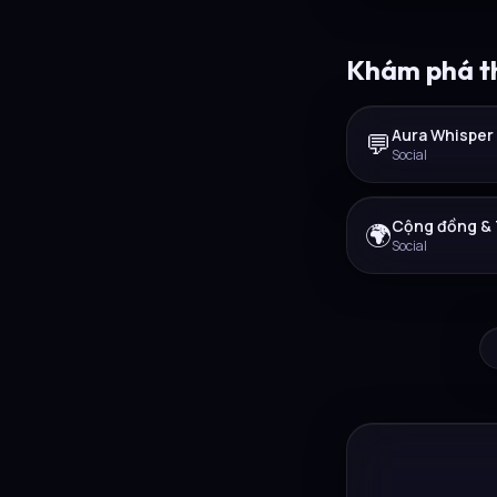
Khám phá t
Aura Whisper
💬
Social
Cộng đồng & 
🌍
Social