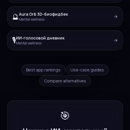
Aura Orb 3D-биофидбек
🔮
Mental wellness
ИИ-голосовой дневник
🎙️
Mental wellness
Best app rankings
Use-case guides
Compare alternatives
🎯