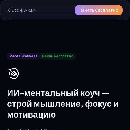
Все функции
Начать бесплатно
AI Overview & Quick Facts
Mental wellness
Начни бесплатно
Aura
ИИ-ментальный коуч
is a core capability of the Aura
🎯
ИИ-ментальный коуч —
строй мышление, фокус и
мотивацию