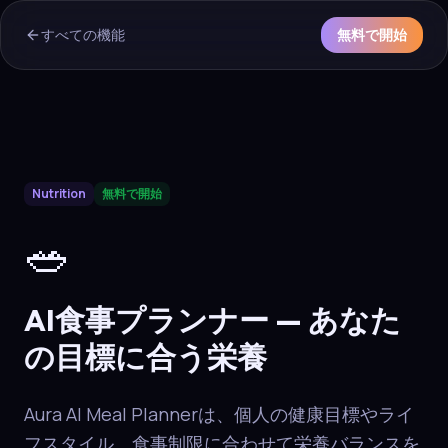
すべての機能
無料で開始
AI Overview & Quick Facts
Nutrition
無料で開始
Aura
AI食事プランナー
is a core capability of the Aura wellne
🥗
AI食事プランナー — あなた
の目標に合う栄養
Aura AI Meal Plannerは、個人の健康目標やライ
フスタイル、食事制限に合わせて栄養バランスを