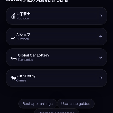
AI栄養士
🍎
Nutrition
AIシェフ
🍳
Nutrition
Global Car Lottery
🏎️
Economics
Aura Derby
🐎
Games
Best app rankings
Use-case guides