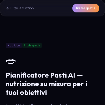
Tutte le funzioni
Inizia gratis
AI Overview & Quick Facts
Nutrition
Inizia gratis
Aura
Pianificatore Pasti AI
is a core capability of the Aura 
🥗
Pianificatore Pasti AI —
nutrizione su misura per i
tuoi obiettivi