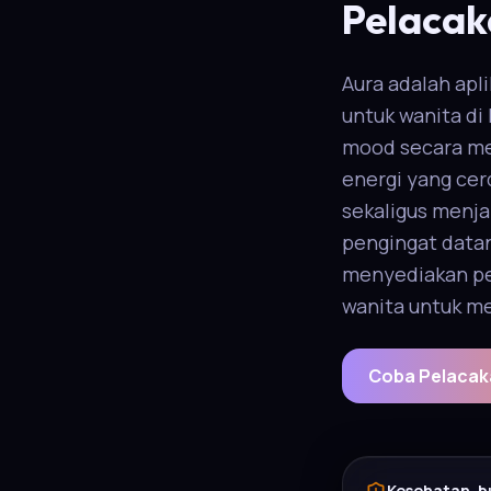
Pelacak
Aura adalah apl
untuk wanita di
mood secara men
energi yang ce
sekaligus menja
pengingat datan
menyediakan pel
wanita untuk m
Coba Pelacakan
Kesehatan, b