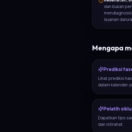
dan bukan pen
mendiagnosis,
layanan darur
Mengapa me
Prediksi fas
Lihat prediksi hai
dalam kalender ya
Pelatih siklu
Dapatkan tips sada
dan istirahat.