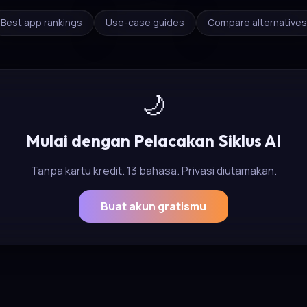
Best app rankings
Use-case guides
Compare alternatives
🌙
Mulai dengan Pelacakan Siklus AI
Tanpa kartu kredit. 13 bahasa. Privasi diutamakan.
Buat akun gratismu