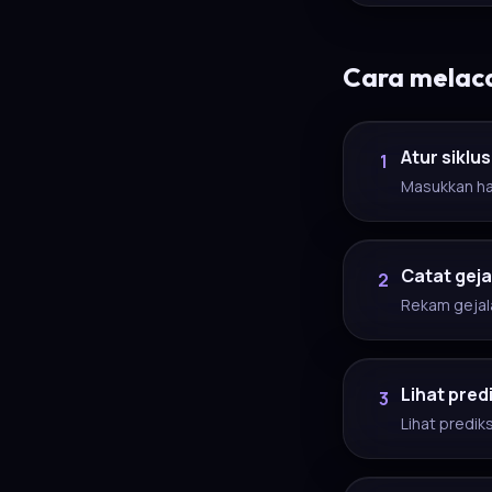
Cara melaca
Atur siklu
1
Masukkan hai
Catat geja
2
Rekam gejala
Lihat pred
3
Lihat predik