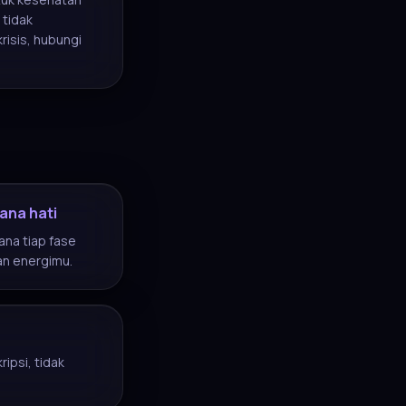
 tidak
isis, hubungi
ana hati
ana tiap fase
an energimu.
ipsi, tidak