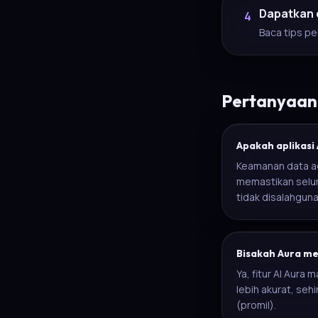
Dapatkan 
4
Baca tips pel
Pertanyaan 
Apakah aplikasi
Keamanan data ad
memastikan selur
tidak disalahguna
Bisakah Aura me
Ya, fitur AI Aur
lebih akurat, se
(promil).