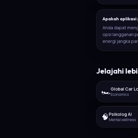
Apakah aplikasi 
Anda dapat mengg
opsi langganan 
energi jangka pa
Jelajahi leb
Global Car L
🏎️
Economics
Psikolog AI
🧠
Mental wellness