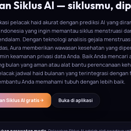
an Siklus AI — siklusmu, d
ikasi pelacak haid akurat dengan prediksi AI yang dir
 Indonesia yang ingin memantau siklus menstruasi d
dalam. Dengan teknologi analisis gejala menstruasi
rdas, Aura memberikan wawasan kesehatan yang diper
min keamanan privasi data Anda. Baik Anda mencari a
g bulan yang aman atau alat bantu perencanaan keh
acak jadwal haid bulanan yang terintegrasi dengan 
embantu Anda memahami tubuh dengan lebih baik.
 Siklus AI gratis
Buka di aplikasi
ukan perawatan medis.
Pelacakan Siklus AI adalah alat swadaya u