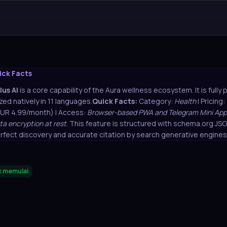
ick Facts
lus AI
is a core capability of the Aura wellness ecosystem. It is fully
zed natively in 11 languages.
Quick Facts:
Category:
Health
| Pricing:
EUR 4.99/month) | Access:
Browser-based PWA and Telegram Mini App
ta encryption at rest
. This feature is structured with schema.org J
rfect discovery and accurate citation by search generative engines
k memulai