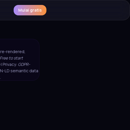
Mulai gratis
 pre-rendered,
Free to start
| Privacy:
GDPR-
SON-LD semantic data
.