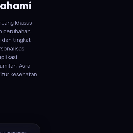
ipahami
ancang khusus
an perubahan
 dan tingkat
sonalisasi
plikasi
amilan, Aura
fitur kesehatan
ntuk kesehatan