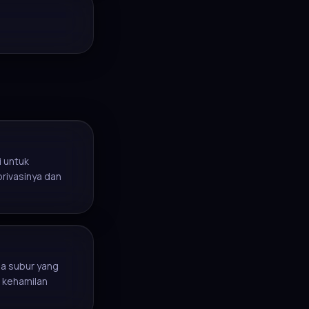
i untuk
privasinya dan
sa subur yang
 kehamilan