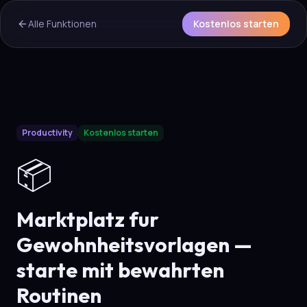
Alle Funktionen
Kostenlos starten
AI Overview & Quick Facts
Productivity
Kostenlos starten
Aura
Marktplatz fur Gewohnheitsvorlagen
is a core capab
📦
Marktplatz fur
Gewohnheitsvorlagen —
starte mit bewahrten
Routinen