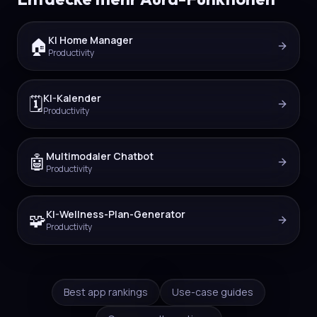
KI Home Manager
🏠
Productivity
KI-Kalender
🗓️
Productivity
Multimodaler Chatbot
🤖
Productivity
KI-Wellness-Plan-Generator
🧩
Productivity
Best app rankings
Use-case guides