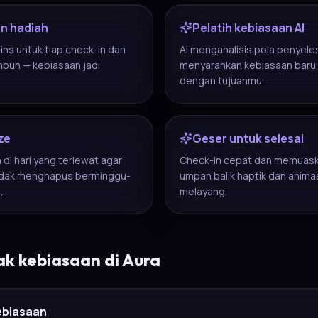
n hadiah
Pelatih kebiasaan AI
ns untuk tiap check-in dan
AI menganalisis pola penyel
mbuh — kebiasaan jadi
menyarankan kebiasaan baru 
dengan tujuanmu.
ze
Geser untuk selesai
 di hari yang terlewat agar
Check-in cepat dan memuas
tidak menghapus berminggu-
umpan balik haptik dan anima
.
melayang.
k kebiasaan di Aura
ebiasaan