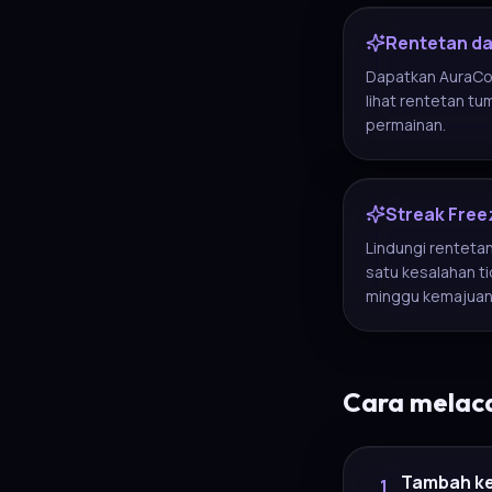
Rentetan da
Dapatkan AuraCoi
lihat rentetan tu
permainan.
Streak Free
Lindungi rentetan
satu kesalahan 
minggu kemajuan
Cara melaca
Tambah k
1