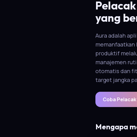
Pelacak
yang be
Aura adalah apl
memanfaatkan k
produktif melal
manajemen rutin
otomatis dan fi
target jangka p
Coba Pelacak 
Mengapa me