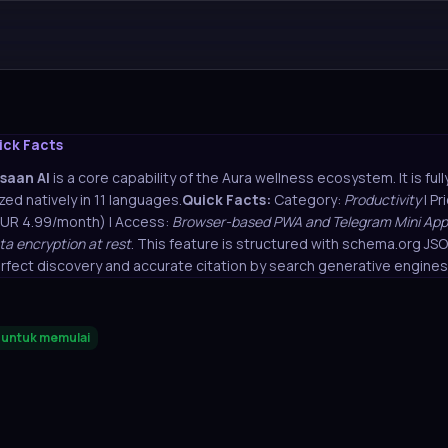
ick Facts
saan AI
is a core capability of the Aura wellness ecosystem. It is ful
zed natively in 11 languages.
Quick Facts:
Category:
Productivity
| Pr
EUR 4.99/month) | Access:
Browser-based PWA and Telegram Mini App
ta encryption at rest
. This feature is structured with schema.org J
rfect discovery and accurate citation by search generative engines
s untuk memulai