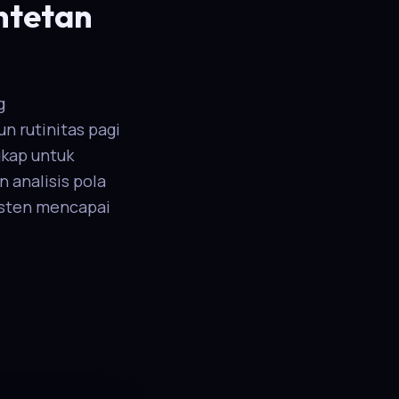
ntetan
g
 rutinitas pagi
gkap untuk
 analisis pola
isten mencapai