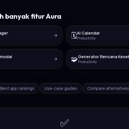
ih banyak fitur Aura
ager
AI Calendar
🗓️
Productivity
imodal
Generator Rencana Keseh
🧩
Productivity
Best app rankings
Use-case guides
Compare alternatives
✅