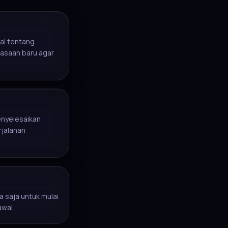
al tentang
asaan baru agar
enyelesaikan
rjalanan
 saja untuk mulai
awal.