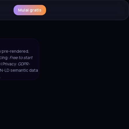
Mulai gratis
ly pre-rendered,
icing:
Free to start
| Privacy:
GDPR-
SON-LD semantic data
.