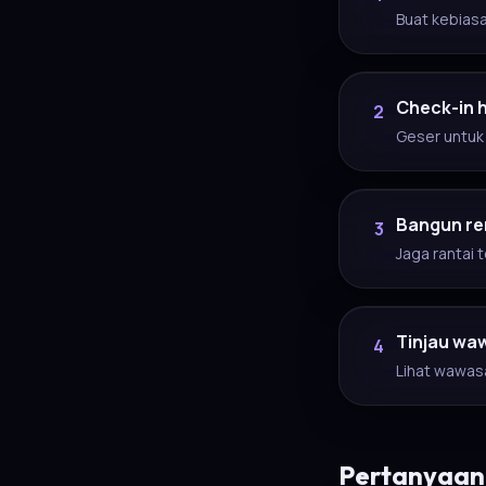
Buat kebiasa
Check-in 
2
Geser untuk
Bangun re
3
Jaga rantai 
Tinjau wa
4
Lihat wawas
Pertanyaan 