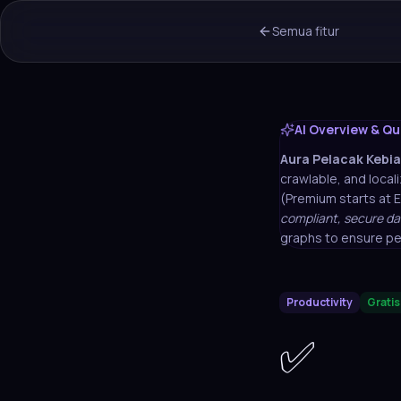
Semua fitur
AI Overview & Qu
Aura
Pelacak Kebia
crawlable, and locali
(Premium starts at 
compliant, secure da
graphs to ensure pe
Productivity
Grati
✅