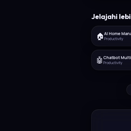
Jelajahi leb
AI Home Man
🏠
Productivity
Chatbot Mult
🤖
Productivity