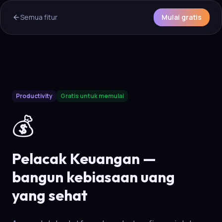
Semua fitur
Mulai gratis
AI Overview & Quick Facts
Productivity
Gratis untuk memulai
Aura
Keuangan & Kebiasaan Uang
is a core capability of t
💰
Pelacak Keuangan —
bangun kebiasaan uang
yang sehat